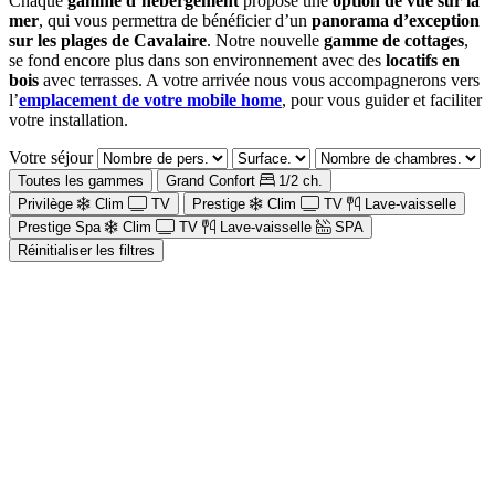
Chaque
gamme d’hébergement
propose une
option de vue sur la
mer
, qui vous permettra de bénéficier d’un
panorama d’exception
sur les plages de Cavalaire
. Notre nouvelle
gamme de cottages
,
se fond encore plus dans son environnement avec des
locatifs en
bois
avec terrasses. A votre arrivée nous vous accompagnerons vers
l’
emplacement de votre mobile home
, pour vous guider et faciliter
votre installation.
Votre séjour
Toutes les gammes
Grand Confort
1/2 ch.
Privilège
Clim
TV
Prestige
Clim
TV
Lave-vaisselle
Prestige Spa
Clim
TV
Lave-vaisselle
SPA
Réinitialiser les filtres