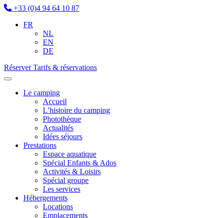
+33 (0)4 94 64 10 87
FR
NL
EN
DE
Réserver
Tarifs & réservations
Le camping
Accueil
L’histoire du camping
Photothèque
Actualités
Idées séjours
Prestations
Espace aquatique
Spécial Enfants & Ados
Activités & Loisirs
Spécial groupe
Les services
Hébergements
Locations
Emplacements