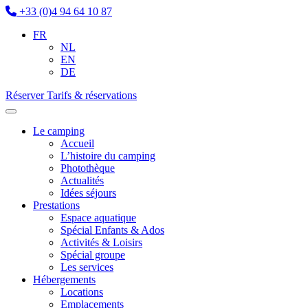
+33 (0)4 94 64 10 87
FR
NL
EN
DE
Réserver
Tarifs & réservations
Le camping
Accueil
L’histoire du camping
Photothèque
Actualités
Idées séjours
Prestations
Espace aquatique
Spécial Enfants & Ados
Activités & Loisirs
Spécial groupe
Les services
Hébergements
Locations
Emplacements