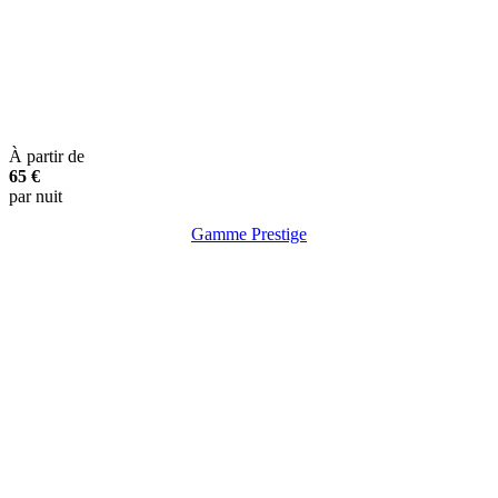
À partir de
65 €
par nuit
Gamme Prestige
Clim.
TV
Lave-vaisselle