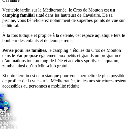
Cavalaire
Véritable jardin sur la Méditerranée, le Cros de Mouton est
un
camping familial
situé dans les hauteurs de Cavalaire. De sa
piscine, vous bénéficierez notamment de superbes points de vue sur
le littoral.
À la fois ludique et propice à la détente, cet espace aquatique fera le
bonheur des enfants et de leurs parents.
Pensé pour les familles
, le camping 4 étoiles du Cros de Mouton
dans le Var propose également aux petits et grands un programme
d’animations tout au long de l’été et activités sportives : aquafun,
zumba, ainsi qu’un Mini-club gratuit.
Si notre terrain est en restanque pour vous permettre le plus possible
de profiter de la vue sur la Méditerranée, toutes nos structures restent
accessibles au personnes à mobilité réduite.
ur
À
os
la
oupes
jours
une
DES
OTRE
JOURS
NOS
JOUR
ALITÉS
NSÉS
OUT
OUR
ET
NFORT
OTIONS
LES