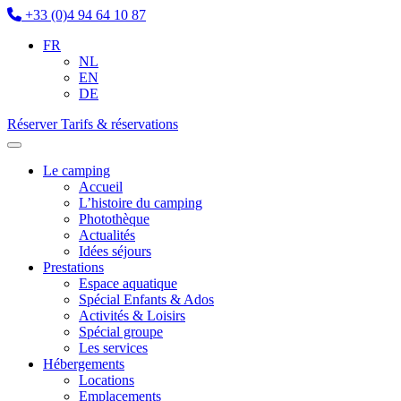
+33 (0)4 94 64 10 87
FR
NL
EN
DE
Réserver
Tarifs & réservations
Le camping
Accueil
L’histoire du camping
Photothèque
Actualités
Idées séjours
Prestations
Espace aquatique
Spécial Enfants & Ados
Activités & Loisirs
Spécial groupe
Les services
Hébergements
Locations
Emplacements