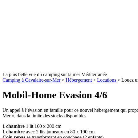
La plus belle vue du camping sur la mer Méditerranée
Camping à Cavalaire-sur-Mer
>
Hébergement
>
Locations
>
Louez u
Mobil-Home Evasion 4/6
Un appel à l’évasion en famille pour ce nouvel hébergement qui prop
Mer », dans la limite des stocks disponibles.
1 chambre
1 lit 160 x 200 cm
1 chambre
avec 2 lits jumeaux en 80 x 190 cm
Coin repas
se transformant en couchage (2 enfants)