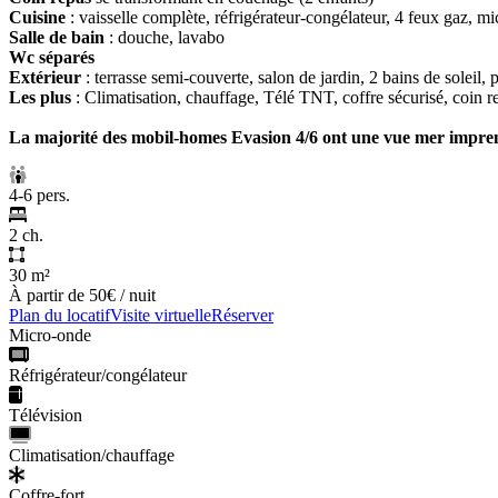
Cuisine
: vaisselle complète, réfrigérateur-congélateur, 4 feux gaz, mi
Salle de bain
: douche, lavabo
Wc séparés
Extérieur
: terrasse semi-couverte, salon de jardin, 2 bains de soleil, 
Les plus
: Climatisation, chauffage, Télé TNT, coffre sécurisé, coin r
La majorité
des mobil-homes Evasion 4/6 ont une vue mer impre
4-6 pers.
2 ch.
30 m²
À partir de
50€
/ nuit
Plan du locatif
Visite virtuelle
Réserver
Micro-onde
Réfrigérateur/congélateur
Télévision
Climatisation/chauffage
Coffre-fort