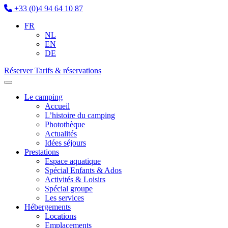
+33 (0)4 94 64 10 87
FR
NL
EN
DE
Réserver
Tarifs & réservations
Le camping
Accueil
L’histoire du camping
Photothèque
Actualités
Idées séjours
Prestations
Espace aquatique
Spécial Enfants & Ados
Activités & Loisirs
Spécial groupe
Les services
Hébergements
Locations
Emplacements