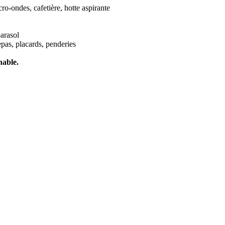
cro-ondes, cafetière, hotte aspirante
parasol
epas, placards, penderies
nable.