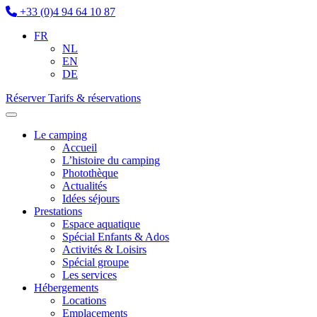
+33 (0)4 94 64 10 87
FR
NL
EN
DE
Réserver
Tarifs & réservations
Le camping
Accueil
L’histoire du camping
Photothèque
Actualités
Idées séjours
Prestations
Espace aquatique
Spécial Enfants & Ados
Activités & Loisirs
Spécial groupe
Les services
Hébergements
Locations
Emplacements