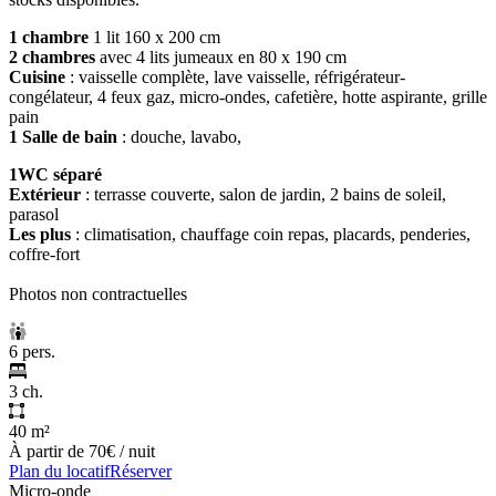
1 chambre
1 lit 160 x 200 cm
2 chambres
avec 4 lits jumeaux en 80 x 190 cm
Cuisine
: vaisselle complète, lave vaisselle, réfrigérateur-
congélateur, 4 feux gaz, micro-ondes, cafetière, hotte aspirante, grille
pain
1 Salle de bain
: douche, lavabo,
1WC séparé
Extérieur
: terrasse couverte, salon de jardin, 2 bains de soleil,
parasol
Les plus
: climatisation, chauffage coin repas, placards, penderies,
coffre-fort
Photos non contractuelles
6 pers.
3 ch.
40 m²
À partir de
70€
/ nuit
Plan du locatif
Réserver
Micro-onde