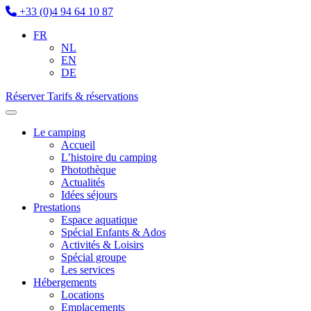
+33 (0)4 94 64 10 87
FR
NL
EN
DE
Réserver
Tarifs & réservations
Le camping
Accueil
L’histoire du camping
Photothèque
Actualités
Idées séjours
Prestations
Espace aquatique
Spécial Enfants & Ados
Activités & Loisirs
Spécial groupe
Les services
Hébergements
Locations
Emplacements