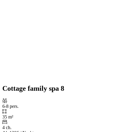
Cottage family spa 8
6-8 pers.
35 m²
4 ch.