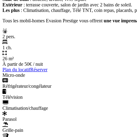
Extérieur
: terrasse couverte, salon de jardin avec 2 bains de soleil.
Les plus
: Climatisation, chauffage, Télé TNT, coin repas, placards, 
Tous les mobil-homes Evasion Prestige vous offrent
une vue imprena
2 pers.
1 ch.
26 m²
À partir de
50€
/ nuit
Plan du locatif
Réserver
Micro-onde
Réfrigérateur/congélateur
Télévision
Climatisation/chauffage
Parasol
Grille-pain