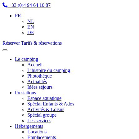
+33 (0)4 94 64 10 87
FR
NL
EN
DE
Réserver
Tarifs & réservations
Le camping
Accueil
L’histoire du camping
Photothèque
Actualités
Idées séjours
Prestations
Espace aquatique
Spécial Enfants & Ados
Activités & Loisirs
Spécial groupe
Les services
Hébergements
Locations
Emplacements