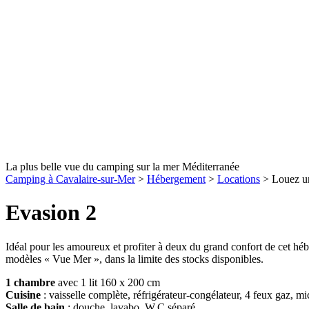
La plus belle vue du camping sur la mer Méditerranée
Camping à Cavalaire-sur-Mer
>
Hébergement
>
Locations
>
Louez u
Evasion 2
Idéal pour les amoureux et profiter à deux du grand confort de cet hé
modèles « Vue Mer », dans la limite des stocks disponibles.
1 chambre
avec 1 lit 160 x 200 cm
Cuisine
: vaisselle complète, réfrigérateur-congélateur, 4 feux gaz, mi
Salle de bain
: douche, lavabo, W.C séparé