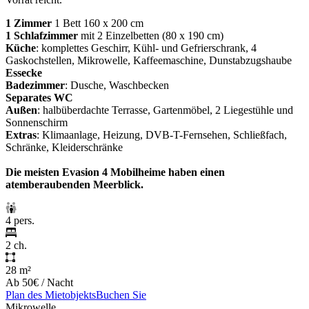
1 Zimmer
1 Bett 160 x 200 cm
1 Schlafzimmer
mit 2 Einzelbetten (80 x 190 cm)
Küche
: komplettes Geschirr, Kühl- und Gefrierschrank, 4
Gaskochstellen, Mikrowelle, Kaffeemaschine, Dunstabzugshaube
Essecke
Badezimmer
: Dusche, Waschbecken
Separates WC
Außen
: halbüberdachte Terrasse, Gartenmöbel, 2 Liegestühle und
Sonnenschirm
Extras
: Klimaanlage, Heizung, DVB-T-Fernsehen, Schließfach,
Schränke, Kleiderschränke
Die meisten
Evasion 4 Mobilheime haben einen
atemberaubenden Meerblick.
4 pers.
2 ch.
28 m²
Ab
50€
/ Nacht
Plan des Mietobjekts
Buchen Sie
Mikrowelle