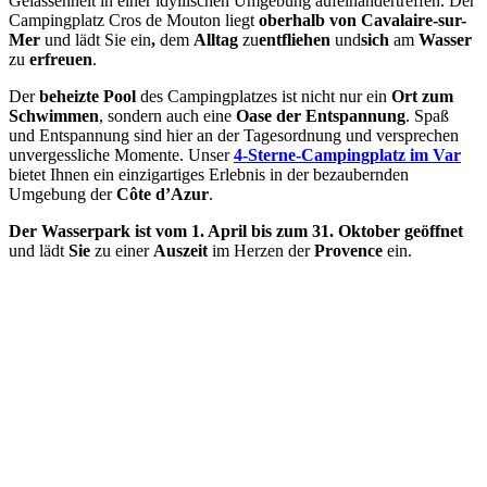
Gelassenheit in einer idyllischen Umgebung aufeinandertreffen. Der
Campingplatz Cros de Mouton liegt
oberhalb von Cavalaire-sur-
Mer
und lädt Sie ein
,
dem
Alltag
zu
entfliehen
und
sich
am
Wasser
zu
erfreuen
.
Der
beheizte Pool
des Campingplatzes ist nicht nur ein
Ort zum
Schwimmen
, sondern auch eine
Oase der Entspannung
. Spaß
und Entspannung sind hier an der Tagesordnung und versprechen
unvergessliche Momente. Unser
4-Sterne-Campingplatz im Var
bietet Ihnen ein einzigartiges Erlebnis in der bezaubernden
Umgebung der
Côte d’Azur
.
Der Wasserpark ist vom 1. April bis zum 31. Oktober geöffnet
und lädt
Sie
zu einer
Auszeit
im Herzen der
Provence
ein.