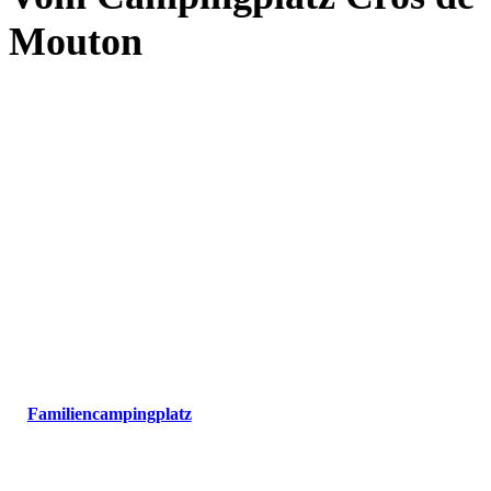
Mouton
Am
Außenpool des Campingplatzes
können Sie sich in
unserem
Wellnessbereich
mit den
Füßen im Wasser
entspannen.
Bequeme Sofas erwarten Sie im Schatten einer Pergola. Dies
ist der perfekte Ort, um sich mit einem Buch in der Hand zu
entspannen und die Aussicht auf den
Golf von Cavalaire
zu
genießen. Dieser Entspannungsbereich befindet sich neben
dem
Planschbecken
und ist auch der ideale Ort, um die
Kinder zu beaufsichtigen.
Die
Snackbar am Pool
ist ausschließlich im Juli und August
ab 15:00 Uhr geöffnet und bietet Snacks für Kinder an.
Ein
Moment
des
Nichtstuns
, den Sie in unserem
Familiencampingplatz
unter der warmen Sonne des Var.
Genießen Sie bei Ihrem nächsten Campingurlaub
den
Wasserpark
für die ganze Familie.