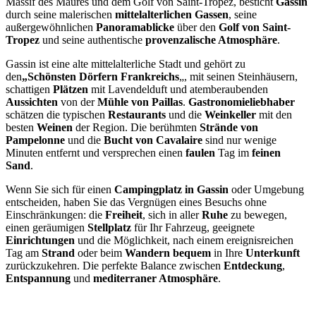
Massif des Maures und dem Golf von Saint-Tropez, besticht
Gassin
durch seine malerischen
mittelalterlichen Gassen
, seine
außergewöhnlichen
Panoramablicke
über den
Golf von Saint-
Tropez
und seine authentische
provenzalische Atmosphäre
.
Gassin ist eine alte mittelalterliche Stadt und gehört zu
den
„Schönsten Dörfern Frankreichs
„, mit seinen Steinhäusern,
schattigen
Plätzen
mit Lavendelduft und atemberaubenden
Aussichten
von der
Mühle von Paillas
.
Gastronomieliebhaber
schätzen die typischen
Restaurants
und die
Weinkeller
mit den
besten
Weinen
der Region. Die berühmten
Strände von
Pampelonne
und die
Bucht von Cavalaire
sind nur wenige
Minuten entfernt und versprechen einen
faulen
Tag im
feinen
Sand
.
Wenn Sie sich für einen
Campingplatz in Gassin
oder Umgebung
entscheiden, haben Sie das Vergnügen eines Besuchs ohne
Einschränkungen: die
Freiheit
, sich in aller
Ruhe
zu bewegen,
einen geräumigen
Stellplatz
für Ihr Fahrzeug, geeignete
Einrichtungen
und die Möglichkeit, nach einem ereignisreichen
Tag am
Strand
oder beim
Wandern
bequem
in Ihre
Unterkunft
zurückzukehren. Die perfekte Balance zwischen
Entdeckung
,
Entspannung
und
mediterraner Atmosphäre
.