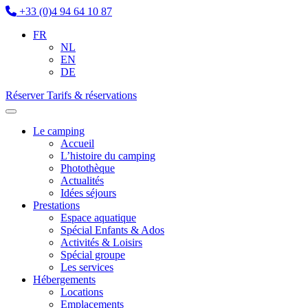
+33 (0)4 94 64 10 87
FR
NL
EN
DE
Réserver
Tarifs & réservations
Le camping
Accueil
L’histoire du camping
Photothèque
Actualités
Idées séjours
Prestations
Espace aquatique
Spécial Enfants & Ados
Activités & Loisirs
Spécial groupe
Les services
Hébergements
Locations
Emplacements