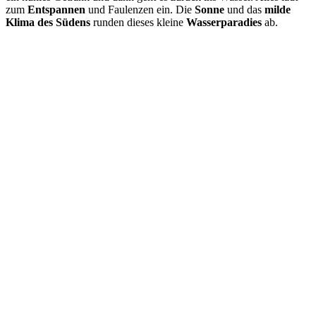
zum
Entspannen
und Faulenzen ein. Die
Sonne
und das
milde
Klima des Südens
runden dieses kleine
Wasserparadies
ab.