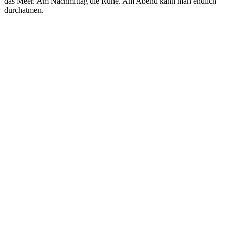
das Meer. Am Nachmittag die Ruhe. Am Abend kann man endlich
durchatmen.