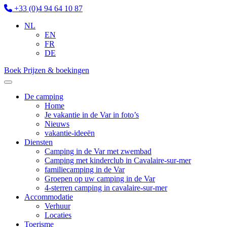
+33 (0)4 94 64 10 87
NL
EN
FR
DE
Boek
Prijzen & boekingen
De camping
Home
Je vakantie in de Var in foto’s
Nieuws
vakantie-ideeën
Diensten
Camping in de Var met zwembad
Camping met kinderclub in Cavalaire-sur-mer
familiecamping in de Var
Groepen op uw camping in de Var
4-sterren camping in cavalaire-sur-mer
Accommodatie
Verhuur
Locaties
Toerisme