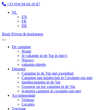
+33 (0)4 94 64 10 87
NL
EN
FR
DE
Boek
Prijzen & boekingen
De camping
Home
Je vakantie in de Var in foto’s
Nieuws
vakantie-ideeën
Diensten
Camping in de Var met zwembad
Camping met kinderclub in Cavalaire-sur-mer
familiecamping in de Var
Groepen op uw camping in de Var
4-sterren camping in cavalaire-sur-mer
Accommodatie
Verhuur
Locaties
Toerisme