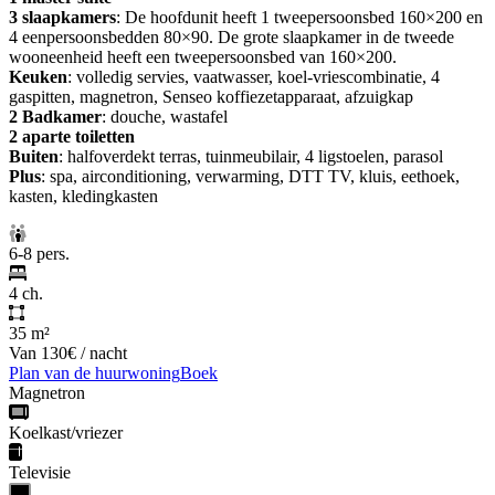
3 slaapkamers
: De hoofdunit heeft 1 tweepersoonsbed 160×200 en
4 eenpersoonsbedden 80×90. De grote slaapkamer in de tweede
wooneenheid heeft een tweepersoonsbed van 160×200.
Keuken
: volledig servies, vaatwasser, koel-vriescombinatie, 4
gaspitten, magnetron, Senseo koffiezetapparaat, afzuigkap
2 Badkamer
: douche, wastafel
2 aparte toiletten
Buiten
: halfoverdekt terras, tuinmeubilair, 4 ligstoelen, parasol
Plus
: spa, airconditioning, verwarming, DTT TV, kluis, eethoek,
kasten, kledingkasten
6-8 pers.
4 ch.
35 m²
Van
130€
/ nacht
Plan van de huurwoning
Boek
Magnetron
Koelkast/vriezer
Televisie