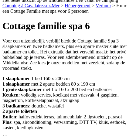
Het beste uitzicht op de Middellandse Zee vanaf de camping
Camping à Cavalaire-sur-Mer
>
Hébergement
>
Verhuur
>
Huur
een Cottage Familie met spa voor 6 personen
Cottage familie spa 6
Voor een uitzonderlijk verblijf biedt de Cottage famille Spa 3
slaapkamers en twee badkamers, plus een aparte master suite met
badkamer en toilet. Het extraatje dat het verschil maakt: het privé
bubbelbad op je terras. Voor een adembenemend uitzicht op de
Middellandse Zee kies je onze modellen met zeezicht, zolang de
voorraad strekt.
1 slaapkamer
1 bed 160 x 200 cm
1 slaapkamer
met 2 aparte bedden 80 x 190 cm
1
grote
slaapkamer
met 1 x 160 x 200 bed en badkamer
Keuken
: volledig servies, koelkast met vriesvak, 4 gaspitten,
magnetron, koffiezetapparaat, afzuigkap
3 badkamers
: douche, wastafel
2 aparte toiletten
Buiten
: halfoverdekt terras, tuinmeubilair, 2 ligstoelen, parasol
Plus
: spa, airconditioning, verwarming, DTT TV, kluis, eethoek,
kasten, kledingkasten