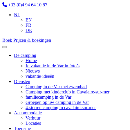
+33 (0)4 94 64 10 87
NL
EN
FR
DE
Boek
Prijzen & boekingen
De camping
Home
Je vakantie in de Var in foto’s
Nieuws
vakantie-ideeën
Diensten
Camping in de Var met zwembad
Camping met kinderclub in Cavalaire-sur-mer
familiecamping in de Var
Groepen op uw camping in de Var
4-sterren camping in cavalaire-sur-mer
Accommodatie
Verhuur
Locaties
Toerisme