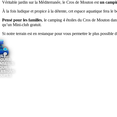
Véritable jardin sur la Méditerranée, le Cros de Mouton est
un campin
À la fois ludique et propice à la détente, cet espace aquatique fera le 
Pensé pour les familles
, le camping 4 étoiles du Cros de Mouton dans
qu’un Mini-club gratuit.
Si notre terrain est en restanque pour vous permettre le plus possible d
ur
À
os
la
oupes
jours
une
DES
OTRE
JOURS
NOS
JOUR
ALITÉS
NSÉS
OUT
OUR
ET
NFORT
OTIONS
LES
OUPES