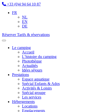
+33 (0)4 94 64 10 87
FR
NL
EN
DE
Réserver
Tarifs & réservations
Le camping
Accueil
L’histoire du camping
Photothèque
Actualités
Idées séjours
Prestations
Espace aquatique
Spécial Enfants & Ados
Activités & Loisirs
Spécial groupe
Les services
Hébergements
Locations
Emplacements